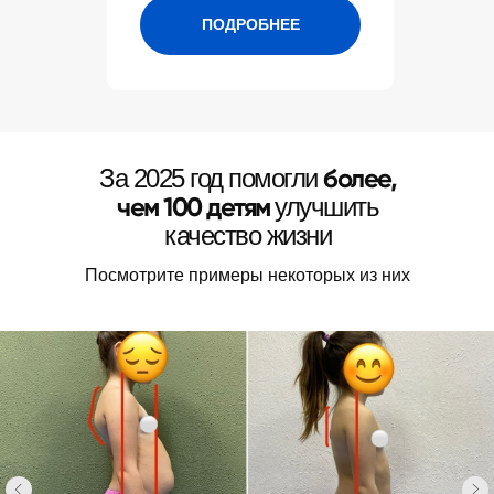
ПОДРОБНЕЕ
КИНЕЗИК
более,
За 2025 год помогли
8 (917) 777-62-03
чем 100 детям
улучшить
качество жизни
Уфа, Юрия Гагарина 36
Посмотреть на карте
Посмотрите примеры некоторых из них
Обратный звонок
Меню
Статьи
Главная
Сколиоз
Отзывы
Сутулость
Контакты
Вальгус
Плоскостопие