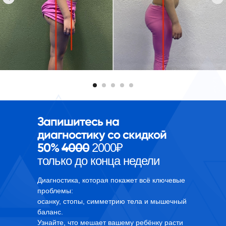
Косолапие
Перекос таза
Х-образные ноги
Крыловидные лопатки
Асимметрия плеч
Асимметрия лопаток
Гипермобильность
Гиперлордоз
Политика конфиденциальности
Хабибрахманов Рустам Раисович
ИНН 026001089703
© 2025 г.
Запишитесь на
диагностику со скидкой
50%
4000
2000₽
только до конца недели
Диагностика, которая покажет всё ключевые
проблемы:
осанку, стопы, симметрию тела и мышечный
баланс.
Узнайте, что мешает вашему ребёнку расти