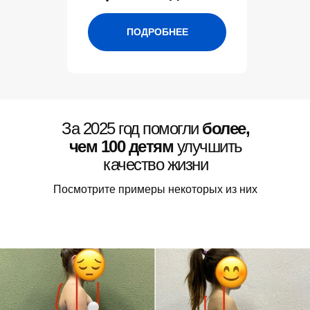
ПОДРОБНЕЕ
КИНЕЗИК
За 2025 год помогли
более,
чем 100 детям
улучшить
8 (917) 777-62-03
качество жизни
Уфа, Юрия Гагарина 36
Посмотрите примеры некоторых из них
Посмотреть на карте
Обратный звонок
Меню
Статьи
Главная
Сколиоз