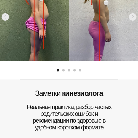
Отзывы
Сутулость
Контакты
Вальгус
Плоскостопие
Косолапие
Перекос таза
Х-образные ноги
Крыловидные лопатки
Асимметрия плеч
Асимметрия лопаток
Гипермобильность
Гиперлордоз
Политика конфиденциальности
Хабибрахманов Рустам Раисович
ИНН 026001089703
© 2025 г.
Заметки
кинезиолога
Реальная практика, разбор частых
родительских ошибок и
рекомендации по здоровью в
удобном коротком формате